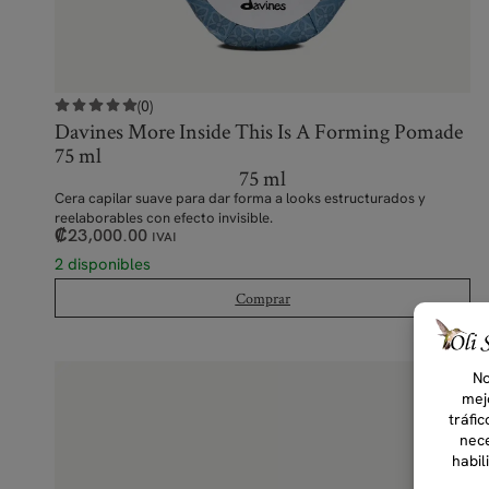
(0)
Davines More Inside This Is A Forming Pomade
75 ml
75 ml
Cera capilar suave para dar forma a looks estructurados y
reelaborables con efecto invisible.
₡
23,000.00
IVAI
2 disponibles
Comprar