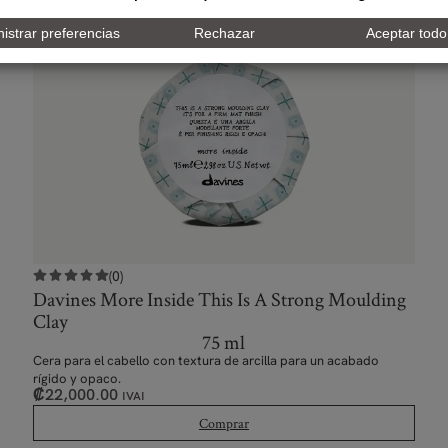
(0)
Davines More Inside This Is A Strong Moulding
Clay
75 ml
Cera para el cabello con textura de arcilla para un acabado
rígido y opaco.
₡
22,000.00
IVAI
Comprar