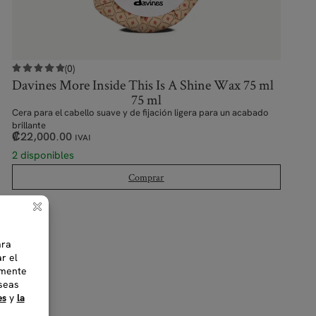
(0)
Davines More Inside This Is A Shine Wax 75 ml
75 ml
Cera para el cabello suave y de fijación ligera para un acabado
brillante
₡
22,000.00
IVAI
2 disponibles
Comprar