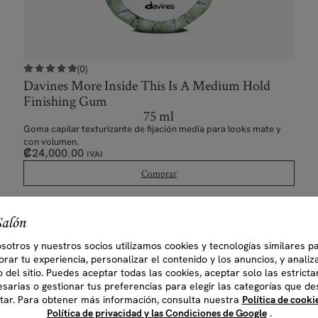
(0)
Davines More Inside This Is A Medium Hold
Finishing Gum
75 ml
Goma capilar texturizante de fijación media para looks mate y
con volumen.
₡
24,000.00
IVAI
Comprar