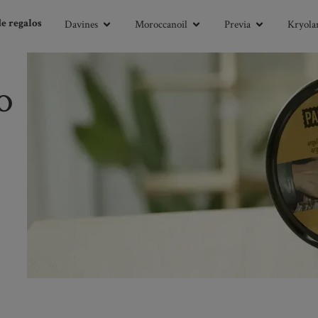
Davines
Moroccanoil
Previa
Kryolan
de regalos
o