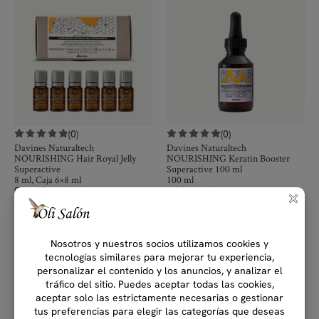
(0)
(0)
Davines Naturaltech
Davines Naturaltech
NOURISHING Hair Royal Jelly
NOURISHING Keratin Booster
Superactive
Superactive 100 ml
8 ml, Caja 6×8 ml
100 ml
Complejo multiactivo,
Aditivo profesional
reparador con
remineralizante y vitamínico para la
queratina vegetal concentrada, para
piel.
cabello muy dañado
₡
15,000.00
–
₡
90,000.00
₡
60,000.00
IVAI
IVAI
4 disponibles
Comprar
Comprar
Best seller