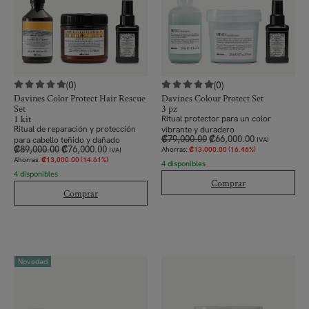
(0)
(0)
Davines Color Protect Hair Rescue
Davines Colour Protect Set
Set
3 pz
1 kit
Ritual protector para un color
Ritual de reparación y protección
vibrante y duradero
₡
79,000.00
₡
66,000.00
para cabello teñido y dañado
IVAI
₡
89,000.00
₡
76,000.00
Ahorras:
₡
13,000.00
(16.46%)
IVAI
Ahorras:
₡
13,000.00
(14.61%)
4 disponibles
4 disponibles
Comprar
Comprar
Novedad