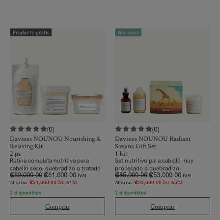
Producto gratis
Novedad
(0)
(0)
Davines NOUNOU Nourishing &
Davines NOUNOU Radiant
Relaxing Kit
Savana Gift Set
2 pz
1 kit
Rutina completa nutritiva para
Set
nutritivo
para cabello muy
cabello seco, quebradizo o tratado
procesado o quebradizo
₡
82,000.00
₡
61,000.00
₡
85,000.00
₡
53,000.00
IVAI
IVAI
Ahorras:
₡
21,000.00
(25.61%)
Ahorras:
₡
32,000.00
(37.65%)
2 disponibles
2 disponibles
Comprar
Comprar