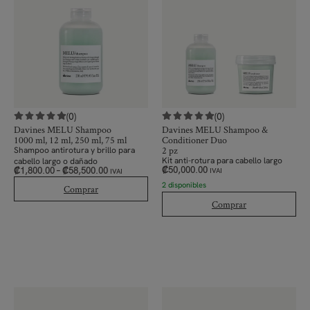
(0)
(0)
Davines MELU Shampoo
Davines MELU Shampoo &
1000 ml, 12 ml, 250 ml, 75 ml
Conditioner Duo
2 pz
Shampoo antirotura y brillo para
Kit anti-rotura para cabello largo
cabello largo o dañado
₡
50,000.00
₡
1,800.00
–
₡
58,500.00
IVAI
IVAI
2 disponibles
Comprar
Comprar