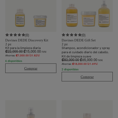
(0)
(0)
Davines DEDE Discovery Kit
Davines DEDE Gift Set
2 pz
2 pz
Kit para la limpieza diaria
Shampoo, acondicionador y spray
₡
22,000.00
₡
15,000.00
para el cuidado diario del cabello.
IVAI
Ahorras:
₡
7,000.00
(31.82%)
Kit de limpieza suave
₡
83,000.00
₡
65,000.00
IVAI
6 disponibles
Ahorras:
₡
18,000.00
(21.69%)
Comprar
2 disponibles
Comprar