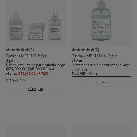
(0)
(0)
Davines MELU Gift Set
Davines MELU Hair Shield
3 pz
250 ml
Rutina anti-rotura para cabello largo
Protector térmico para cabello largo
₡
79,000.00
₡
65,000.00
o dañado
IVAI
₡
28,500.00
Ahorras:
₡
14,000.00
(17.72%)
IVAI
2 disponibles
Comprar
Comprar