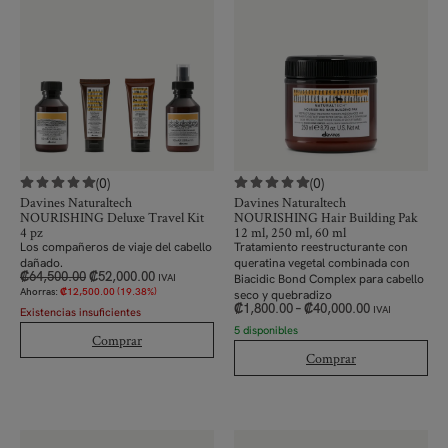
(0)
(0)
Davines Naturaltech
Davines Naturaltech
NOURISHING Deluxe Travel Kit
NOURISHING Hair Building Pak
4 pz
12 ml, 250 ml, 60 ml
Los compañeros de viaje del cabello
Tratamiento reestructurante con
dañado.
queratina vegetal combinada con
₡
64,500.00
₡
52,000.00
Biacidic Bond Complex para cabello
IVAI
Ahorras:
₡
12,500.00
(19.38%)
seco y quebradizo
₡
1,800.00
–
₡
40,000.00
IVAI
Existencias insuficientes
5 disponibles
Comprar
Comprar