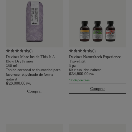
(0)
(0)
Davines More Inside This Is A
Davines Naturaltech Experience
Blow Dry Primer
Travel Kit
250 ml
3 pz
Tónico corporal
antihumedad para
Kit ritual Naturaltech
₡
34,500.00
favorecer el peinado de forma
IVAI
natural
12 disponibles
₡
28,000.00
IVAI
Comprar
Comprar