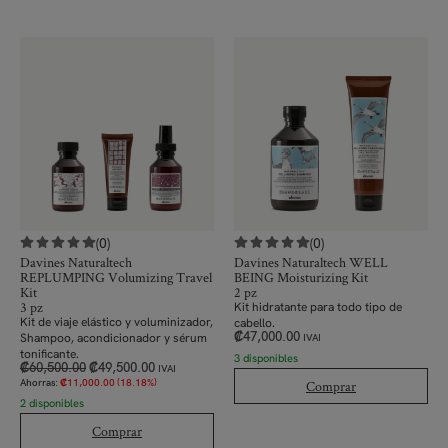
(0)
(0)
Davines Naturaltech
Davines Naturaltech WELL
REPLUMPING Volumizing Travel
BEING Moisturizing Kit
Kit
2 pz
3 pz
Kit hidratante para todo tipo de
Kit de viaje elástico y voluminizador,
cabello.
₡
47,000.00
Shampoo, acondicionador y sérum
IVAI
tonificante.
3 disponibles
₡
60,500.00
₡
49,500.00
IVAI
Ahorras:
₡
11,000.00
(18.18%)
Comprar
2 disponibles
Comprar