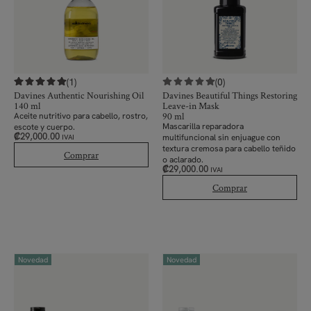
(1)
(0)
Davines Authentic Nourishing Oil
Davines Beautiful Things Restoring
140 ml
Leave-in Mask
90 ml
Aceite nutritivo para cabello, rostro,
Mascarilla
reparadora
escote y cuerpo.
₡
29,000.00
multifuncional sin enjuague con
IVAI
textura cremosa
para cabello teñido
Comprar
o aclarado.
₡
29,000.00
IVAI
Comprar
Novedad
Novedad