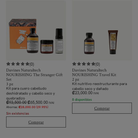
(0)
(0)
Davines Naturaltech
Davines Naturaltech
NOURISHING The Stranger Gift
NOURISHING Travel Kit
Set
2 pz
3 pz
Kit nutritivo reestructurante para
Kit
para cuero cabelludo
cabello seco y dañado
₡
23,000.00
deshidratado y cabello seco y
IVAI
quebradizo
8 disponibles
₡
93,500.00
₡
65,500.00
IVAI
Ahorras:
₡
28,000.00
(29.95%)
Comprar
Sin existencias
Comprar