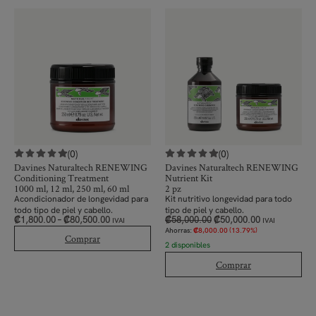
(0)
(0)
Davines Naturaltech RENEWING
Davines Naturaltech RENEWING
Conditioning Treatment
Nutrient Kit
1000 ml, 12 ml, 250 ml, 60 ml
2 pz
Acondicionador de longevidad para
Kit nutritivo longevidad para todo
todo tipo de piel y cabello.
tipo de piel y cabello.
₡
1,800.00
–
₡
80,500.00
₡
58,000.00
₡
50,000.00
IVAI
IVAI
Ahorras:
₡
8,000.00
(13.79%)
Comprar
2 disponibles
Comprar