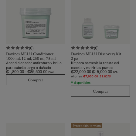
(0)
(0)
Davines MELU Conditioner
Davines MELU Discovery Kit
1000 ml, 12 ml, 250 ml, 75 ml
2 pz
Acondicionador antirotura y brillo
Kit para prevenir la rotura del
para cabello largo o dañado
cabello y nutrir las puntas
₡
1,800.00
–
₡
85,500.00
₡
22,000.00
₡
15,000.00
IVAI
IVAI
Ahorras:
₡
7,000.00
(31.82%)
Comprar
9 disponibles
Comprar
Protección térmica