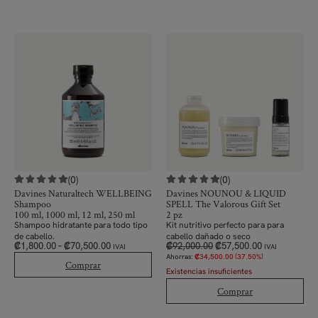
(0)
(0)
Davines Naturaltech WELLBEING
Davines NOUNOU & LIQUID
Shampoo
SPELL The Valorous Gift Set
100 ml, 1000 ml, 12 ml, 250 ml
2 pz
Shampoo hidratante para todo tipo
Kit nutritivo perfecto para para
de cabello.
cabello dañado o seco
₡
1,800.00
–
₡
70,500.00
₡
92,000.00
₡
57,500.00
IVAI
IVAI
Ahorras:
₡
34,500.00
(37.50%)
Comprar
Existencias insuficientes
Comprar