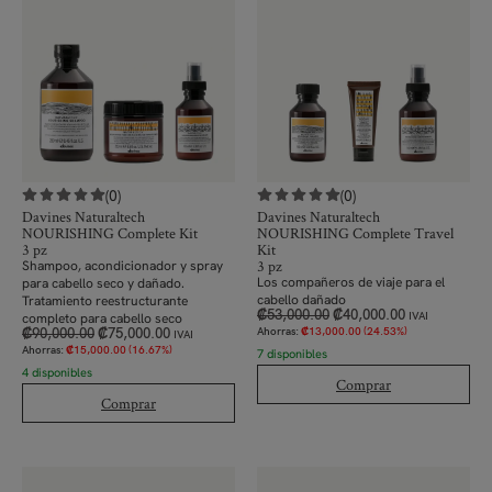
(0)
(0)
Davines Naturaltech
Davines Naturaltech
NOURISHING Complete Kit
NOURISHING Complete Travel
3 pz
Kit
3 pz
Shampoo, acondicionador y spray
Los compañeros de viaje para el
para cabello seco y dañado.
cabello dañado
Tratamiento reestructurante
₡
53,000.00
₡
40,000.00
completo para cabello seco
IVAI
₡
90,000.00
₡
75,000.00
Ahorras:
₡
13,000.00
(24.53%)
IVAI
Ahorras:
₡
15,000.00
(16.67%)
7 disponibles
4 disponibles
Comprar
Comprar