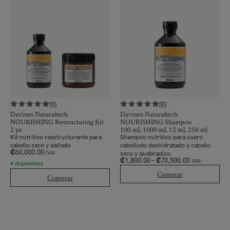
(0)
(0)
Davines Naturaltech
Davines Naturaltech
NOURISHING Restructuring Kit
NOURISHING Shampoo
2 pz
100 ml, 1000 ml, 12 ml, 250 ml
Kit nutritivo reestructurante para
Shampoo nutritivo para cuero
cabello seco y dañado
cabelludo deshidratado y cabello
₡
60,000.00
seco y quebradizo.
IVAI
₡
1,800.00
–
₡
70,500.00
IVAI
4 disponibles
Comprar
Comprar