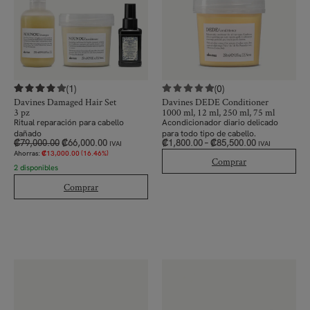
(1)
(0)
Davines Damaged Hair Set
Davines DEDE Conditioner
3 pz
1000 ml, 12 ml, 250 ml, 75 ml
Ritual reparación para cabello
Acondicionador diario delicado
dañado
para todo tipo de cabello.
₡
79,000.00
₡
66,000.00
₡
1,800.00
–
₡
85,500.00
IVAI
IVAI
Ahorras:
₡
13,000.00
(16.46%)
Comprar
2 disponibles
Comprar