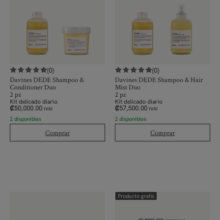
(0)
(0)
Davines DEDE Shampoo &
Davines DEDE Shampoo & Hair
Conditioner Duo
Mist Duo
2 pz
2 pz
Kit delicado diario
Kit delicado diario
₡
50,000.00
₡
57,500.00
IVAI
IVAI
2 disponibles
2 disponibles
Comprar
Comprar
Producto gratis