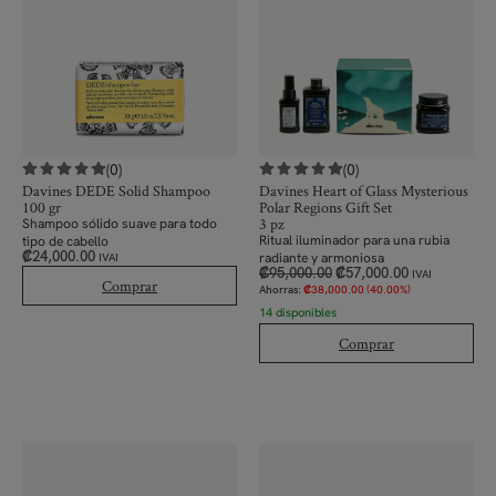
(0)
(0)
Davines DEDE Solid Shampoo
Davines Heart of Glass Mysterious
100 gr
Polar Regions Gift Set
3 pz
Shampoo sólido suave para todo
Ritual iluminador para una rubia
tipo de cabello
₡
24,000.00
radiante y armoniosa
IVAI
₡
95,000.00
₡
57,000.00
IVAI
Comprar
Ahorras:
₡
38,000.00
(40.00%)
14 disponibles
Comprar