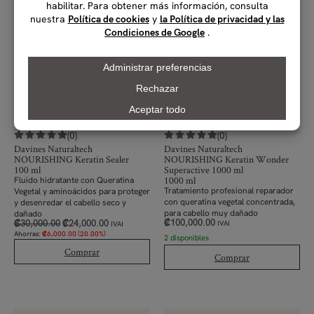
(0)
(0)
Davines Naturaltech
Davines Naturaltech
NOURISHING Keratin Sealer
NOURISHING Keratin Wonder
100 ml
Superactive 1000 ml
1000 ml
Fluido hidratante con Queratina
Tratamiento profesional
reparador
Vegetal y aminoácidos para proteger
con queratina vegetal concentrada,
y desenredar el cabello seco y
para cabello muy dañado
dañado
₡
100,000.00
₡
30,000.00
₡
24,000.00
IVAI
IVAI
Ahorras:
₡
6,000.00
(20.00%)
2 disponibles
Comprar
Comprar