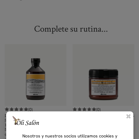
Complete su rutina...
(0)
(0)
Davines Naturaltech NOURISHING
Davines Naturaltech NOURISHING
Shampoo
Vegetarian Miracle Conditioner
100 ml, 1000 ml, 12 ml, 250 ml
1000 ml, 12 ml, 250 ml, 60 ml
Shampoo nutritivo para cuero
Acondicionador hidratante para
cabelludo deshidratado y cabello
cabello seco y quebradizo.
₡
1,800.00
–
₡
97,000.00
IVAI