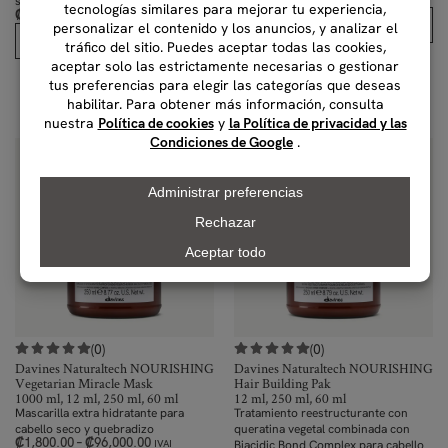
seco y quebradizo.
₡
1,800.00
–
₡
70,500.00
IVAI
Comprar
Comprar
(0)
(0)
Davines Naturaltech NOURISHING
Davines Naturaltech NOURISHING
Vegetarian Miracle Mask
Hair Building Pak
1000 ml, 12 ml, 250 ml, 60 ml
12 ml, 250 ml, 60 ml
Mascarilla extra hidratante para
Tratamiento reestructurante con
cabello seco y quebradizo
queratina vegetal combinada con
₡
1,800.00
–
₡
96,000.00
Biacidic Bond Complex para cabello
IVAI