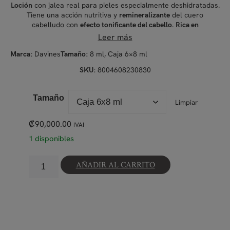
con jalea real para pieles especialmente deshidratadas.
Loción
Tiene una acción nutritiva y
del cuero
remineralizante
cabelludo con
.
efecto tonificante del cabello
Rica en
y
con propiedades calmantes,
vitaminas
aminoácidos esenciales
Leer más
aporta enormes
.
beneficios a la piel
Davines
8 ml, Caja 6×8 ml
Marca:
Tamaño:
8004608230830
SKU:
Tamaño
Limpiar
₡
90,000.00
IVAI
1 disponibles
AÑADIR AL CARRITO