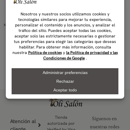
¡Consigue
con tu
envió gratis
primer pedido!
Siempre estarás actualizado
sobre las últimas promociones,
iniciativas especiales y
novedades del salón.
Este formulario ya no
puede aceptar tu
solicitud, por que tu
usuario ya está
registrado en la
Newsletter, lo sentimos.
Tienda
Síguenos en
Atención al
autorizada por
nuestras redes
cliente
Verified by Visa