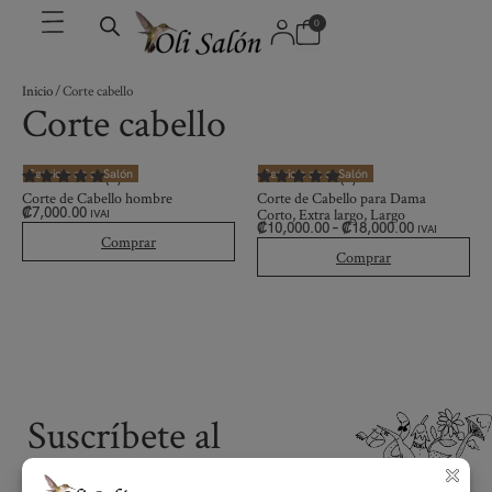
0
Inicio
/ Corte cabello
Corte cabello
Servicio en el Salón
Servicio en el Salón
(1)
(1)
Corte de Cabello hombre
Corte de Cabello para Dama
₡
7,000.00
Corto, Extra largo, Largo
IVAI
₡
10,000.00
–
₡
18,000.00
IVAI
Comprar
Comprar
Suscríbete al
boletín ✉