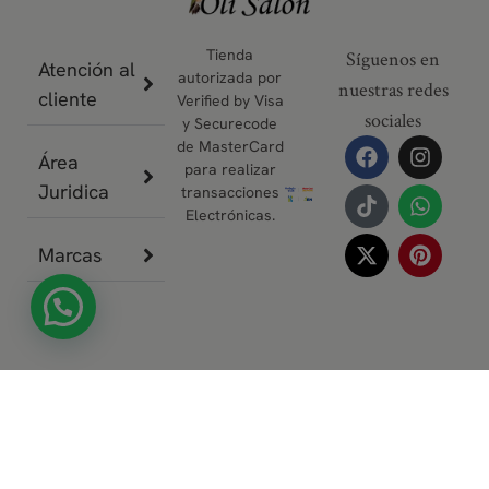
Tienda
Síguenos en
Atención al
autorizada por
nuestras redes
cliente
Verified by Visa
sociales
y Securecode
de MasterCard
Área
para realizar
Juridica
transacciones
Electrónicas.
Marcas
© 2026 Todos los derechos
reservados - Oli Salón