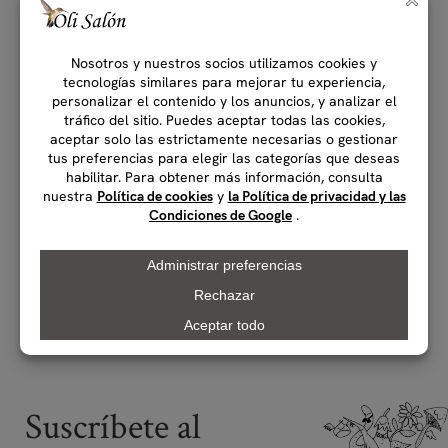
(0)
(0)
Philip Martin’s Scalp Nutriment
Philip Martin’s Sea Salt Spray
Spray
150 ml
100 ml
Spray de sal marina
Fluido
Spray nutritivo para el cuero
equilibrante para el cabello y el
cabelludo tratamiento adyuvante
cuero cabelludo
₡
28,000.00
para el recrecimiento
IVAI
₡
40,000.00
IVAI
Sin existencias
Comprar
Comprar
Suscríbete al