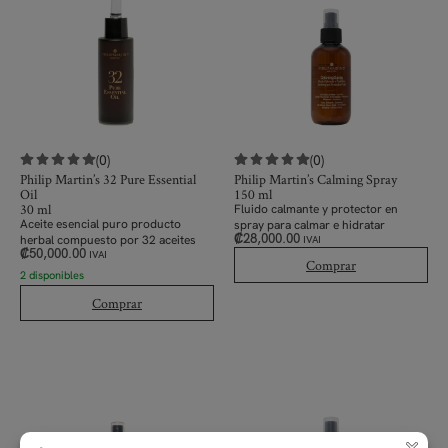
(0)
(0)
Philip Martin’s 32 Pure Essential
Philip Martin’s Calming Spray
Oil
150 ml
30 ml
Fluido calmante y protector en
Aceite esencial puro producto
spray para calmar e hidratar
₡
28,000.00
herbal compuesto por 32 aceites
IVAI
₡
50,000.00
IVAI
Comprar
2 disponibles
Comprar