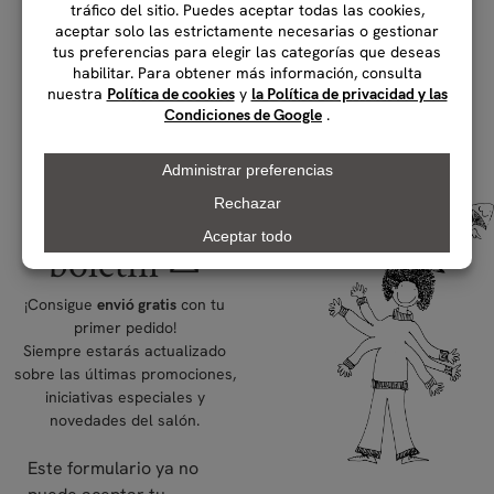
Sin existencias
Comprar
Suscríbete al
boletín ✉
¡Consigue
con tu
envió gratis
primer pedido!
Siempre estarás actualizado
sobre las últimas promociones,
iniciativas especiales y
novedades del salón.
Este formulario ya no