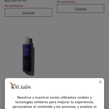
₡
22,000.00
IVAI
Sin existencias
Sin existencias
Comprar
Comprar
(0)
Previa Silver Biphasic Leave-In
Conditioner
200 ml
Acondicionador sin enjuague para
cabello rubio, gris y blanco o
decolorado
₡
27,000.00
IVAI