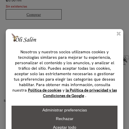
₡
0.00
IVAI
Sin existencias
Comprar
Suscríbete al
boletín ✉
¡Consigue
con tu
envió gratis
primer pedido!
Siempre estarás actualizado
sobre las últimas promociones,
iniciativas especiales y
novedades del salón.
Este formulario ya no