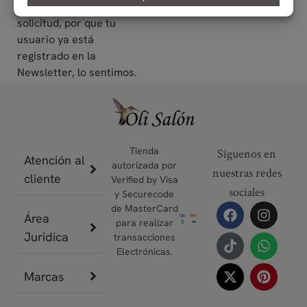
puede aceptar tu
solicitud, por que tu
usuario ya está
registrado en la
Newsletter, lo sentimos.
Tienda
Síguenos en
Atención al
autorizada por
nuestras redes
cliente
Verified by Visa
sociales
y Securecode
de MasterCard
Área
para realizar
Juridica
transacciones
Electrónicas.
Marcas