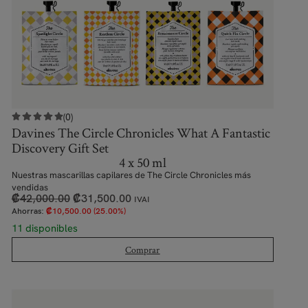
(0)
Davines The Circle Chronicles What A Fantastic
Discovery Gift Set
4 x 50 ml
Nuestras mascarillas capilares de The Circle Chronicles más
vendidas
₡
42,000.00
₡
31,500.00
IVAI
Ahorras:
₡
10,500.00
(25.00%)
11 disponibles
Comprar