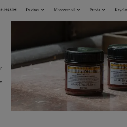
Davines
Moroccanoil
Previa
Kryolan
de regalos
ar
o.