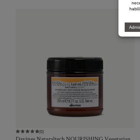
(0)
Davines Naturaltech NOURISHING Vegetarian