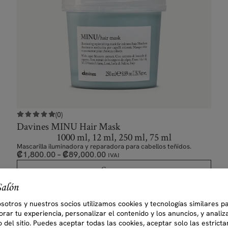
(0)
Davines MINU Hair Mask
1000 ml, 12 ml, 250 ml, 75 ml
Mascarilla iluminadora y reparadora para cabellos teñidos.
₡
1,800.00
–
₡
89,000.00
IVAI
Comprar