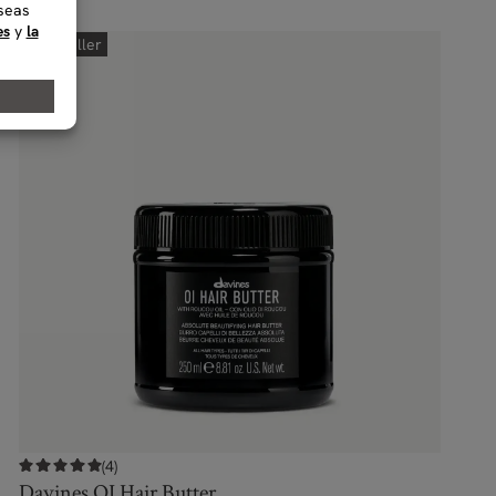
Best seller
(4)
Davines OI Hair Butter