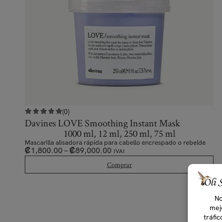
(0)
Davines LOVE Smoothing Instant Mask
1000 ml, 12 ml, 250 ml, 75 ml
Mascarilla alisadora rápida para cabello encrespado o rebelde
₡
1,800.00
–
₡
89,000.00
IVAI
Comprar