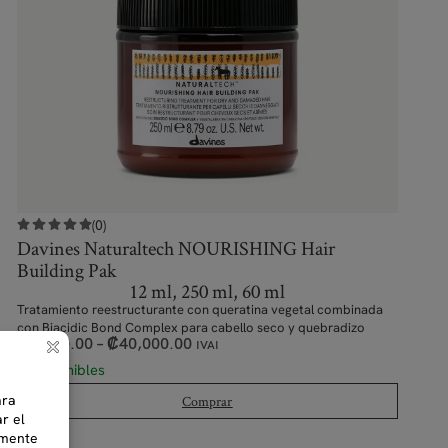
(0)
Davines Naturaltech NOURISHING Hair
Building Pak
12 ml, 250 ml, 60 ml
Tratamiento reestructurante con queratina vegetal combinada
con Biacidic Bond Complex para cabello seco y quebradizo
₡
1,800.00
–
₡
40,000.00
IVAI
5 disponibles
Comprar