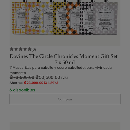
(0)
Davines The Circle Chronicles Moment Gift Set
7 x 50 ml
7 Mascarillas para cabello y cuero cabelludo, para vivir cada
momento
₡
73,500.00
₡
50,500.00
IVAI
Ahorras:
₡
23,000.00
(31.29%)
6 disponibles
Comprar