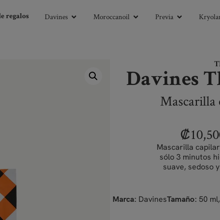
Davines
Moroccanoil
Previa
Kryolan
de regalos
T
Davines T
Mascarilla 
₡
10,50
Mascarilla capila
sólo 3 minutos h
suave, sedoso y
cab
Davines
50 ml
Marca:
Tamaño: