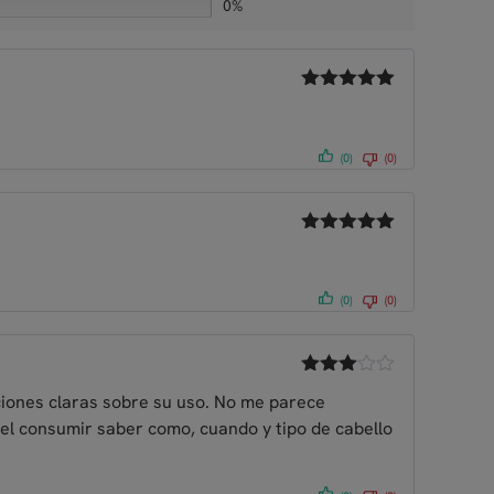
0%
Valorado
con
5
de 5
(0)
(0)
Valorado
con
5
de 5
(0)
(0)
Valorad
cciones claras sobre su uso. No me parece
o con
3
de 5
 el consumir saber como, cuando y tipo de cabello