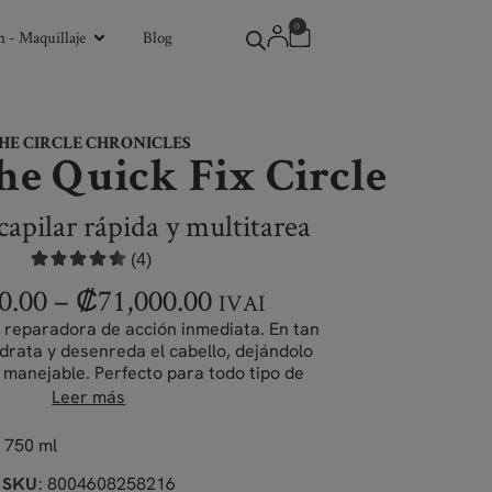
0
 - Maquillaje
Blog
HE CIRCLE CHRONICLES
he Quick Fix Circle
capilar rápida y multitarea
(4)
0.00
–
₡
71,000.00
IVAI
r reparadora de acción inmediata. En tan
idrata y desenreda el cabello, dejándolo
 manejable. Perfecto para todo tipo de
ello, cuando tienes prisa.
Leer más
, 750 ml
8004608258216
SKU: