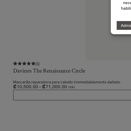
(3)
Davines The Renaissance Circle
Mascarilla reparadora para cabello irremediablemente dañado
₡
10,500.00
–
₡
71,000.00
IVAI