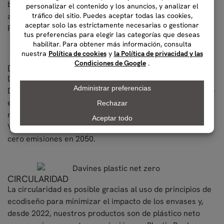
botánico artesanal con tecnologías cosméticas
avanzadas. Apoyamos la Agricultura Orgánica
Regenerativa.
DESCARBONIZACIÓN
Desde 2018, la planta de producción y las oficinas de
Davines son carbono neutrales, gracias a la reducción de
emisiones y la neutralización de la parte restante
mediante proyectos de reforestación certificados Plan-
Vivo, y con SBTi nos hemos comprometido a alcanzar
cero emisiones en 2050.
CIRCULARIDAD
La circularidad es posible gracias al uso de principios de
ecodiseño para minimizar el impacto de los envases y,
desde 2022, nuestros productos son de plástico neto