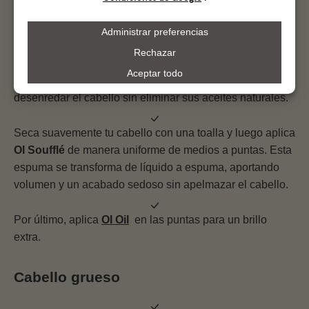
Comienza con nuestro
OI Shampoo
para limpiar y
desenredar el cabello sin eliminar sus aceites naturales.
Seca suavemente tu cabello con una toalla y luego aplica
OI Soufflé
de manera uniforme de medios a puntas. Esta
espuma se transforma de líquido a espuma, aportando
volumen y un acabado sedoso sin apelmazar el cabello.
Por último, aplica
OI Oil
en las puntas para un brillo
extra.
Cabello grueso