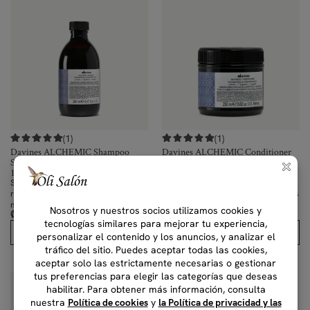
(1)
(1)
Davines ALCHEMIC Shampoo
Davines ALCHEMIC Conditioner
Silver
Silver
1000 ml, 280 ml, 90 ml
1000 ml, 250 ml, 60 ml
Shampoo para intensificar los
Crema acondicionadora coloreada,
reflejos de cabellos rubios platino,
intensifica los reflejos de los cabellos
mechas y canas.
rubios platino, con mechas y canas.
₡
11,000.00
–
₡
51,000.00
₡
11,000.00
–
₡
77,000.00
IVAI
IVAI
Comprar
Comprar