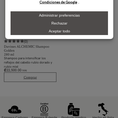
(0)
Davines ALCHEMIC Shampoo
Golden
280 ml
Shampoo para intensificar los
reflejos del cabello rubio dorado y
rubio miel
₡
22,500.00
IVAI
Comprar
Empresa Carbono
Empresa B desde
Producto plástico
Hecho en Italia