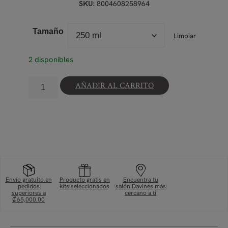
8004608258964
SKU:
Tamaño
Limpiar
2 disponibles
AÑADIR AL CARRITO
Envío gratuito en
Producto gratis en
Encuentra tu
pedidos
kits seleccionados
salón Davines más
superiores a
cercano a ti
₡65,000.00