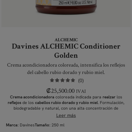
ALCHEMIC
Davines ALCHEMIC Conditioner
Golden
Crema acondicionadora coloreada, intensifica los reflejos
del cabello rubio dorado y rubio miel.
(0)
₡
25,500.00
IVAI
coloreada indicada para
los
Crema acondicionadora
realzar
de los
. Formulación,
reflejos
cabellos rubio dorado y rubio miel
biodegradable y natural, con una alta concentración de
.
pigmentos puros
Leer más
Davines
250 ml
Marca:
Tamaño: