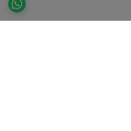
Tienda
Síguenos en
Atención al
autorizada por
nuestras redes
cliente
Verified by Visa
sociales
y Securecode
de MasterCard
Área
para realizar
Juridica
transacciones
Electrónicas.