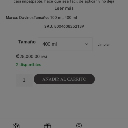
casi impalpable, hace que sea fácil de aplicar y
no deja
.
residuos
Leer más
Davines
100 ml, 400 ml
Marca:
Tamaño:
8004608252139
SKU:
Tamaño
Limpiar
₡
28,000.00
IVAI
2 disponibles
AÑADIR AL CARRITO