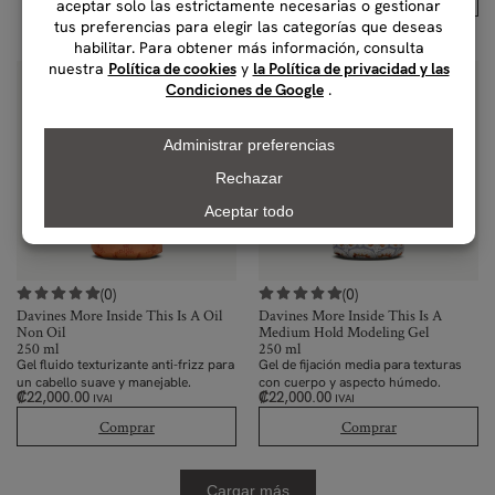
(0)
(0)
Davines More Inside This Is A Oil
Davines More Inside This Is A
Non Oil
Medium Hold Modeling Gel
250 ml
250 ml
Gel fluido texturizante anti-frizz para
Gel de fijación media para texturas
un cabello suave y manejable.
con cuerpo y aspecto húmedo.
₡
22,000.00
₡
22,000.00
IVAI
IVAI
Comprar
Comprar
Cargar más