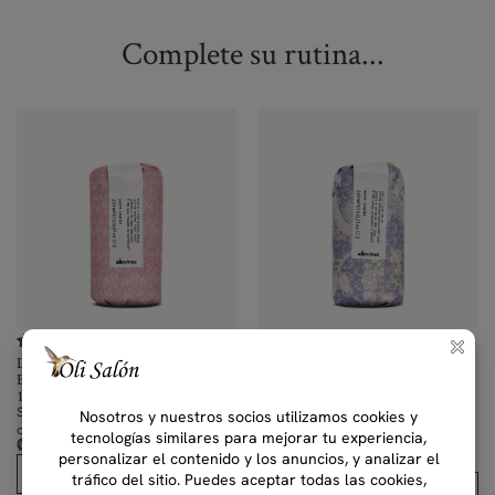
Complete su rutina...
(1)
(0)
Davines More Inside This Is A Curl
Davines More Inside This Is A Curl
Building Serum
Gel Oil
100 ml, 250 ml
250 ml
Sérum para cabello rizado y
Textura transformadora de gel a
ondulado definido y flexible
aceite, para rizos bien definidos e
₡
14,000.00
–
₡
24,000.00
hidratados.
IVAI
₡
22,000.00
IVAI
Comprar
Comprar