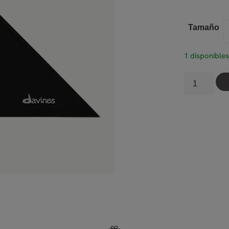
ritual Nourishing
reposar el tratami
Tamaño
1 disponible