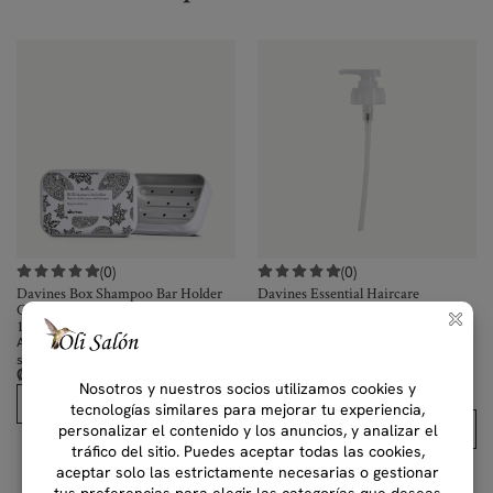
(0)
(0)
Davines Box Shampoo Bar Holder
Davines Essential Haircare
Case
Dispenser Pump 1000 ml
1 pz
1 pz
Accesorio contenedor de shampoo
Dispensador de 1000 Ml de Davines
sólido de aluminio
Essential Haircare y OI
₡
11,000.00
₡
5,000.00
IVAI
IVAI
2 disponibles
Comprar
Comprar