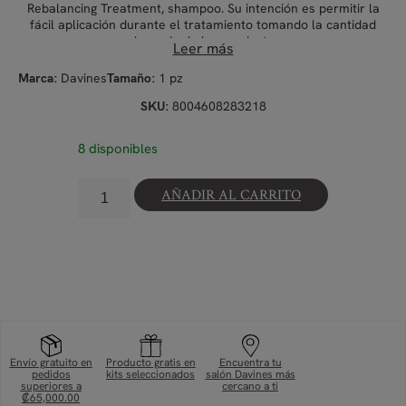
Rebalancing Treatment, shampoo. Su intención es permitir la
fácil aplicación durante el tratamiento tomando la cantidad
adecuada de los productos.
Leer más
Davines
1 pz
Marca:
Tamaño:
8004608283218
SKU:
8 disponibles
AÑADIR AL CARRITO
Envío gratuito en
Producto gratis en
Encuentra tu
pedidos
kits seleccionados
salón Davines más
superiores a
cercano a ti
₡65,000.00