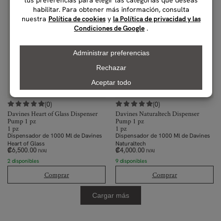
(0)
(0)
Davines Heart of Glass Dispenser
Davines Naturaltech Dispenser
Pump 1 pz
Pump 1 pz
1 pz
1 pz
Dispensador de 1000 Ml de Davines
Dispensador de 1000 Ml de Davines
Heart of Glass
Naturaltech
₡
6,500.00
₡
4,000.00
IVAI
IVAI
2 disponibles
9 disponibles
Comprar
Comprar
Cargar más