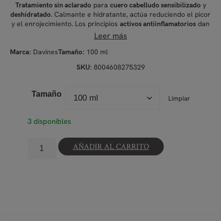
para
y
Tratamiento sin aclarado
cuero cabelludo sensibilizado
. Calmante e hidratante, actúa reduciendo el picor
deshidratado
y el enrojecimiento. Los principios
dan
activos antiinflamatorios
una sensación de bienestar.
Leer más
Davines
100 ml
Marca:
Tamaño:
8004608275329
SKU:
Tamaño
Limpiar
3 disponibles
AÑADIR AL CARRITO