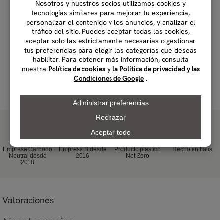
Complete su rutina...
Empresa Carbono
Empresa B desde
Producto plástico
Hecho en Italia
Neutral desde
2016
Net-Zero
2018
Valoraciones