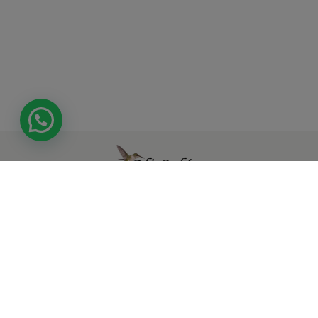
Tienda
Síguenos en
Atención al
autorizada por
nuestras redes
cliente
Verified by Visa
sociales
y Securecode
de MasterCard
Área
para realizar
Juridica
transacciones
Electrónicas.