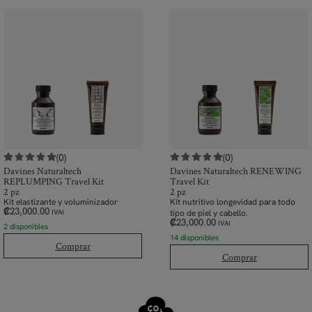
(0)
(0)
Davines Naturaltech
Davines Naturaltech RENEWING
REPLUMPING Travel Kit
Travel Kit
2 pz
2 pz
Kit elastizante y voluminizador
Kit nutritivo longevidad para todo
₡
23,000.00
tipo de piel y cabello.
IVAI
₡
23,000.00
IVAI
2 disponibles
14 disponibles
Comprar
Comprar