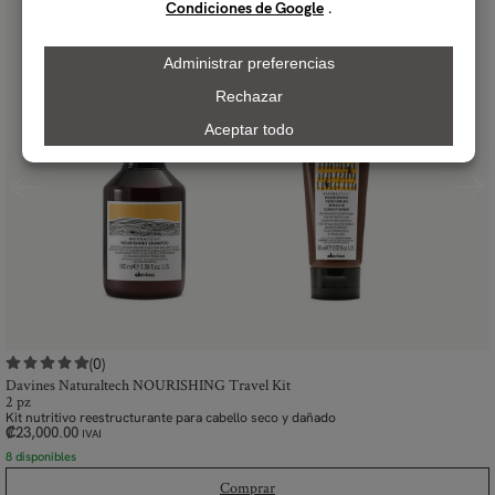
(0)
Davines Naturaltech NOURISHING Travel Kit
2 pz
Kit nutritivo reestructurante para cabello seco y dañado
₡
23,000.00
IVAI
8 disponibles
Comprar