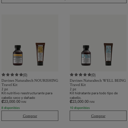
(0)
(0)
Davines Naturaltech NOURISHING
Davines Naturaltech WELL BEING
Travel Kit
Travel Kit
2 pz
2 pz
Kit nutritivo reestructurante para
Kit hidratante para todo tipo de
cabello seco y dañado
cabello.
₡
23,000.00
₡
23,000.00
IVAI
IVAI
8 disponibles
10 disponibles
Comprar
Comprar