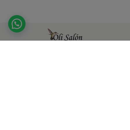
Tienda
Síguenos en
Atención al
autorizada por
nuestras redes
cliente
Verified by Visa
sociales
y Securecode
de MasterCard
Área
para realizar
Juridica
transacciones
Electrónicas.
Marcas