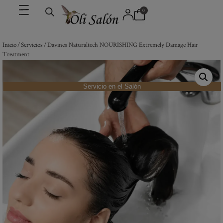
0
Inicio
/
Servicios
/ Davines Naturaltech NOURISHING Extremely Damage Hair
Treatment
Servicio en el Salón