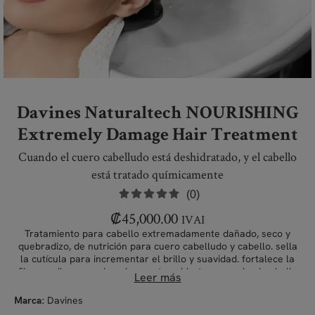
Davines Naturaltech NOURISHING
Extremely Damage Hair Treatment
Cuando el cuero cabelludo está deshidratado, y el cabello
está tratado químicamente
(0)
₡
45,000.00
IVAI
Tratamiento para cabello extremadamente dañado, seco y
quebradizo, de nutrición para cuero cabelludo y cabello. sella
la cutícula para incrementar el brillo y suavidad. fortalece la
fibra capilar y previene las puntas abiertas, cuando el cabello
Leer más
está dañado.Productos nutritivos, revitalizantes y de
reconstrucción para el bienestar del cuero cabelludo y del
Davines
Marca:
cabello seco, quebradizo y dañado.