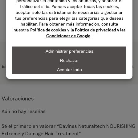
Empresa Carbono
Empresa B desde
Producto plástico
Hecho en Italia
Neutral desde
2016
Net-Zero
2018
Valoraciones
Aún no hay reseñas
Sé el primero en valorar “Davines Naturaltech NOURISHING
Extremely Damage Hair Treatment”