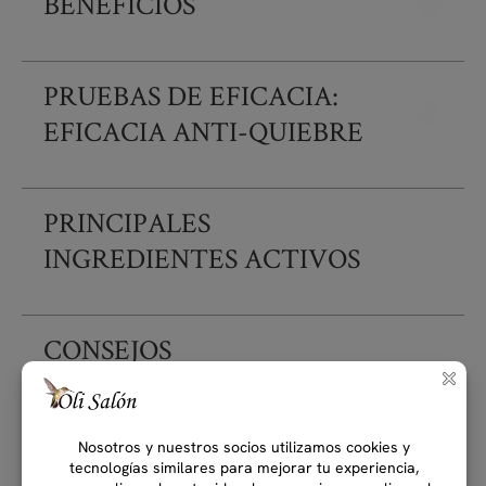
BENEFICIOS
PRUEBAS DE EFICACIA:
EFICACIA ANTI-QUIEBRE
PRINCIPALES
INGREDIENTES ACTIVOS
CONSEJOS
Complete su rutina...