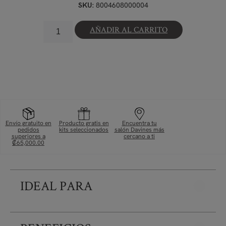
8004608000004
SKU:
AÑADIR AL CARRITO
Envío gratuito en
Producto gratis en
Encuentra tu
pedidos
kits seleccionados
salón Davines más
superiores a
cercano a ti
₡65,000.00
IDEAL PARA