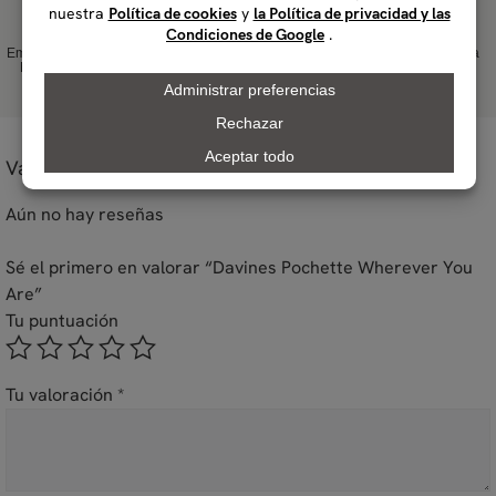
Empresa Carbono
Empresa B desde
Producto plástico
Hecho en Italia
Neutral desde
2016
Net-Zero
2018
Valoraciones
Aún no hay reseñas
Sé el primero en valorar “Davines Pochette Wherever You
Are”
Tu puntuación
Tu valoración
*