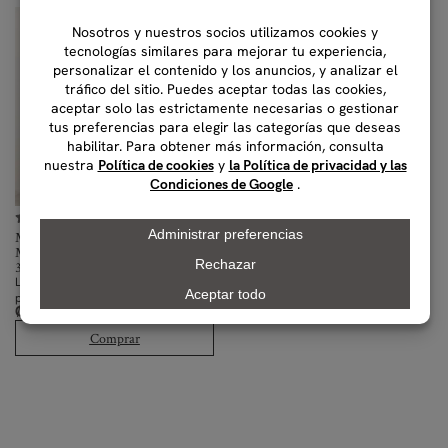
(0)
Moroccanoil Luminous Hairspray
Medium
330 ml, 75 ml
Laca para el cabello de fijación media
para todo tipo de cabello
₡
10,000.00
–
₡
21,000.00
IVAI
Comprar