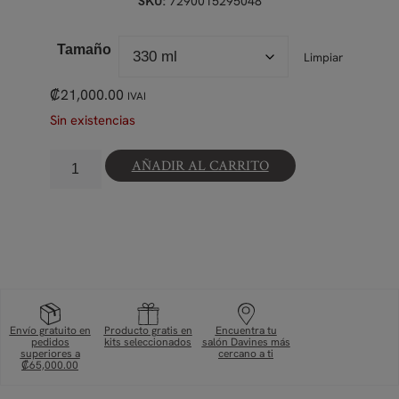
7290015295048
SKU:
Tamaño
Limpiar
₡
21,000.00
IVAI
Sin existencias
AÑADIR AL CARRITO
Envío gratuito en
Producto gratis en
Encuentra tu
pedidos
kits seleccionados
salón Davines más
superiores a
cercano a ti
₡65,000.00