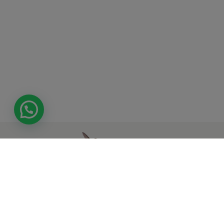
Tienda
Síguenos en
Atención al
autorizada por
nuestras redes
cliente
Verified by Visa
sociales
y Securecode
de MasterCard
Área
para realizar