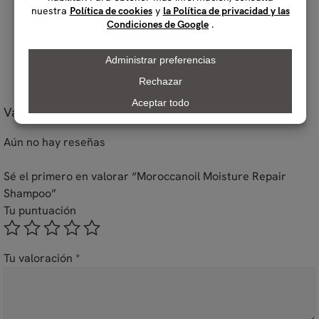
Valoraciones
Aún no hay reseñas
Sé el primero en valorar “Moroccanoil Moisture Repair
Shampoo”
Tu puntuación
Tu valoración
*