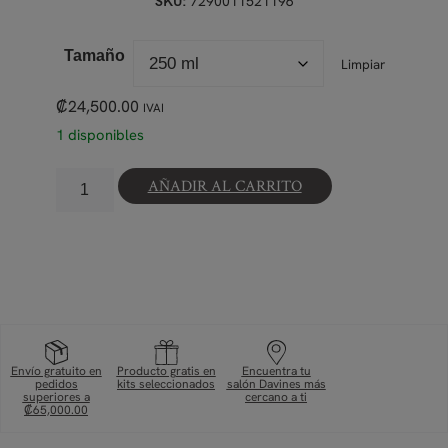
7290011521196
SKU:
Tamaño
Limpiar
₡
24,500.00
IVAI
1 disponibles
AÑADIR AL CARRITO
Envío gratuito en
Producto gratis en
Encuentra tu
pedidos
kits seleccionados
salón Davines más
superiores a
cercano a ti
₡65,000.00