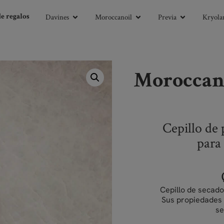
Davines
Moroccanoil
Previa
Kryolan
de regalos
Moroccan
Cepillo de 
p
ara
Cepillo de secad
Sus propiedades 
se