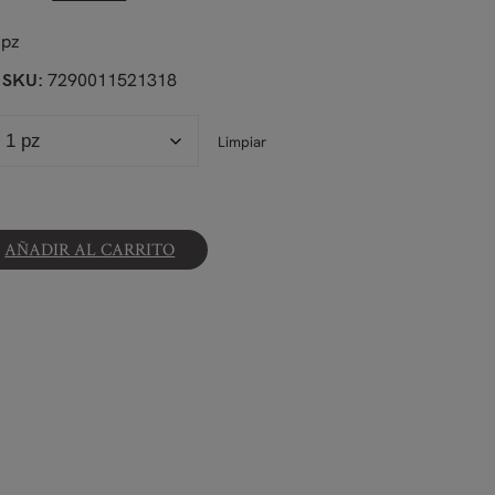
 pz
7290011521318
SKU:
Limpiar
s
AÑADIR AL CARRITO