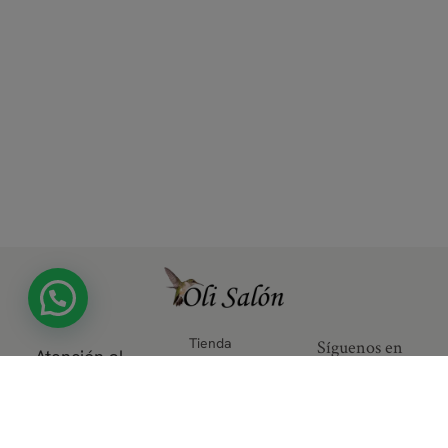
Tienda
Síguenos en
Atención al
autorizada por
nuestras redes
cliente
Verified by Visa
sociales
y Securecode
de MasterCard
Área