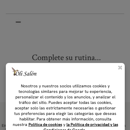
Complete su rutina...
Empresa Carbono
Empresa B desde
Producto plástico
Hecho en Italia
Neutral desde
2016
Net-Zero