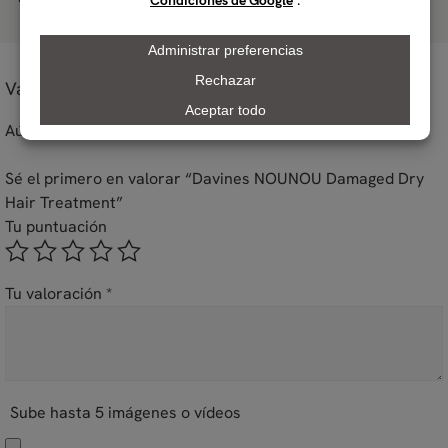
2018
Valoraciones
Aún no hay reseñas
Sé el primero en valorar “Davines NOUNOU Damaged Dry
Hair Treatment”
Tu puntuación
Tu valoración
*
Sube hasta 5 imágenes o vídeos