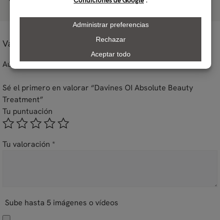
2018
Valoraciones
Aún no hay reseñas
Sé el primero en valorar “Davines OI Absolute Beauty
Treatment”
Tu puntuación
Tu valoración
*
Sube hasta 5 imágenes o vídeos