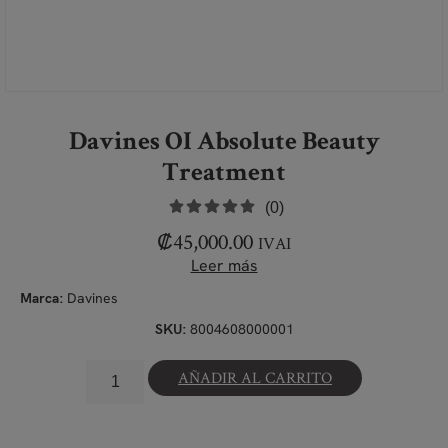
Davines OI Absolute Beauty
Treatment
(0)
₡
45,000.00
IVAI
Leer más
Davines
Marca:
8004608000001
SKU:
AÑADIR AL CARRITO