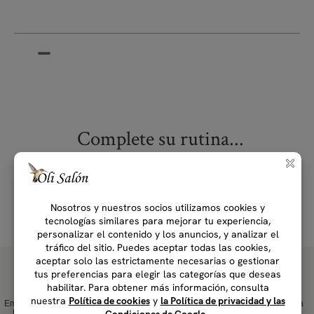
Complete su rutina...
Empresa Carbono
Empresa B desde
Producto plástico
Hecho en Italia
Neutral desde
2016
Net-Zero