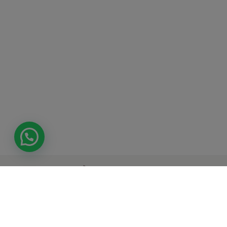
Tienda
Síguenos en
Atención al
autorizada por
nuestras redes
cliente
Verified by Visa