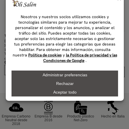
(0)
(0)
Davines Naturaltech ELEVATING
Davines Naturaltech ELEVATING
Scalp Recovery Treatment
Massage Oil 100 ml
100 ml
100 ml
Tratamiento reequilibrante para
Aceite de masaje para piel y manos.
₡
49,000.00
cuero cabelludo seco y sensible.
IVAI
₡
50,000.00
IVAI
1 disponibles
Comprar
Comprar
Empresa Carbono
Empresa B desde
Producto plástico
Hecho en Italia
Neutral desde
2016
Net-Zero
2018