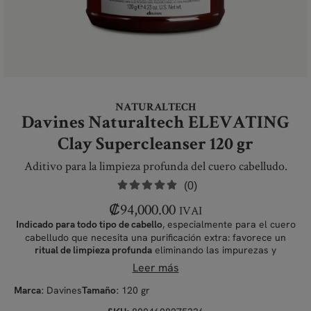
NATURALTECH
Davines Naturaltech ELEVATING
Clay Supercleanser 120 gr
Aditivo para la limpieza profunda del cuero cabelludo.
(0)
₡
94,000.00
IVAI
, especialmente para el cuero
Indicado para todo tipo de cabello
cabelludo que necesita una purificación extra: favorece un
eliminando las impurezas y
ritual de limpieza profunda
absorbiendo el
, para una sensación de
.
exceso de grasa
frescor
Leer más
Davines
120 gr
Marca:
Tamaño: