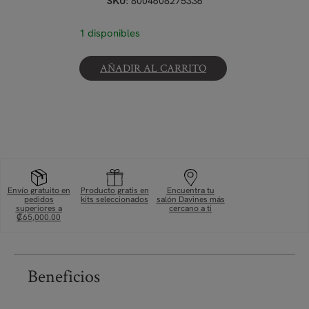
8004608275336
SKU:
1 disponibles
AÑADIR AL CARRITO
Envío gratuito en
Producto gratis en
Encuentra tu
pedidos
kits seleccionados
salón Davines más
superiores a
cercano a ti
₡65,000.00
Beneficios