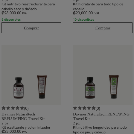
Kit nutritivo reestructurante para
Kit hidratante para todo tipo de
cabello seco y dañado
cabello.
₡
23,000.00
₡
23,000.00
IVAI
IVAI
8 disponibles
10 disponibles
Comprar
Comprar
(0)
(0)
Davines Naturaltech
Davines Naturaltech RENEWING
REPLUMPING Travel Kit
Travel Kit
2 pz
2 pz
Kit elastizante y voluminizador
Kit nutritivo longevidad para todo
₡
23,000.00
tipo de piel y cabello.
IVAI