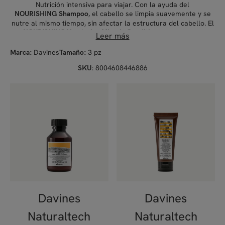
Nutrición intensiva para viajar. Con la ayuda del
, el cabello se limpia suavemente y se
NOURISHING
Shampoo
nutre al mismo tiempo, sin afectar la estructura del cabello. El
aporta una
NOURISHING Vegetarian Miracle Conditioner
Leer más
hidratación intensa y deja el cabello suave, brillante y fácil de
peinar. El
es perfecto para un
NOURISHING
Keratin Sealer
Davines
3 pz
Marca:
Tamaño:
cuidado extra. Este fluido nutritivo y protector no necesita
8004608446886
SKU:
aclarado y fortalece la estructura del cabello. Sella las
cutículas capilares, aumenta el brillo y suavidad del cabello y
previene las puntas abiertas fortaleciendo las fibras capilares.
Davines
Davines
Naturaltech
Naturaltech